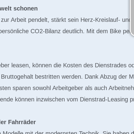
welt schonen
zur Arbeit pendelt, stärkt sein Herz-Kreislauf- 
persönliche CO2-Bilanz deutlich. Mit dem Bike pend
eber leasen, können die Kosten des Dienstrades o
uttogehalt bestritten werden. Dank Abzug der Me
en sparen sowohl Arbeitgeber als auch Arbeitneh
bende können inzwischen vom Dienstrad-Leasing pro
der Fahrräder
en Modelle mit der modernsten Technik. Sie haben