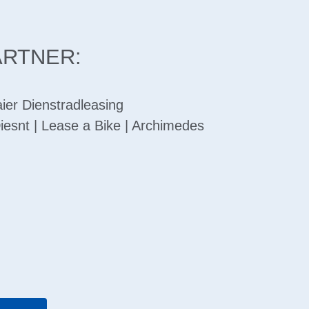
ARTNER:
er Dienstradleasing
iesnt
|
Lease a Bike
|
Archimedes