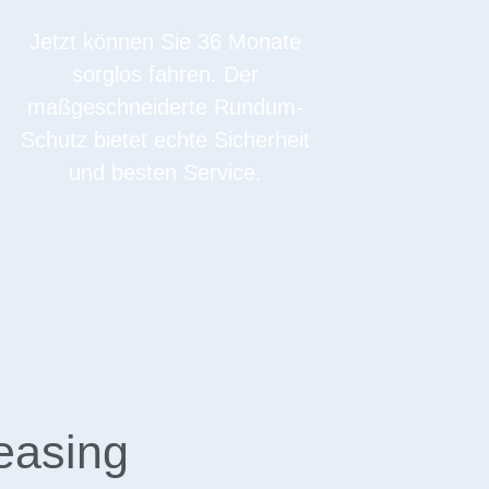
Jetzt können Sie 36 Monate
sorglos fahren. Der
maßgeschneiderte Rundum-
Schutz bietet echte Sicherheit
und besten Service.
easing