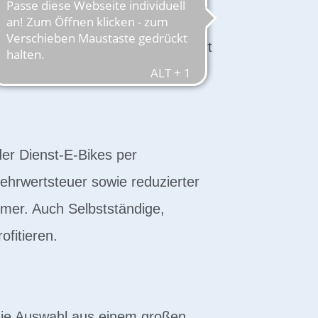
und Immunsystem. Zudem verbessert
eln ist also doppelt gut.
der Dienst-E-Bikes per
hrwertsteuer sowie reduzierter
mer. Auch Selbstständige,
fitieren.
 die Auswahl aus einem großen