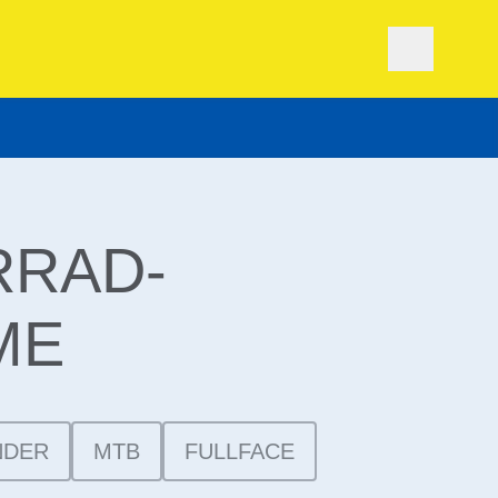
RRAD-
ME
NDER
MTB
FULLFACE