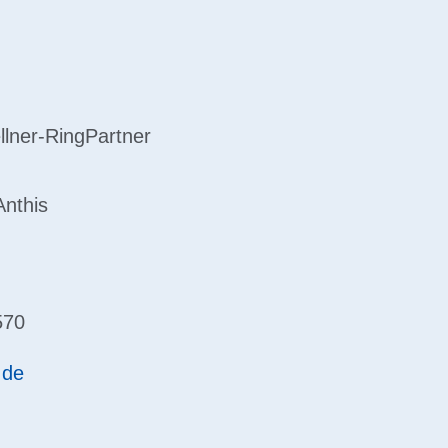
llner-Ring
Partner
Anthis
570
.de