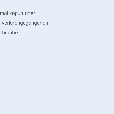
mal kaputt oder
er verlorengegangenen
schraube