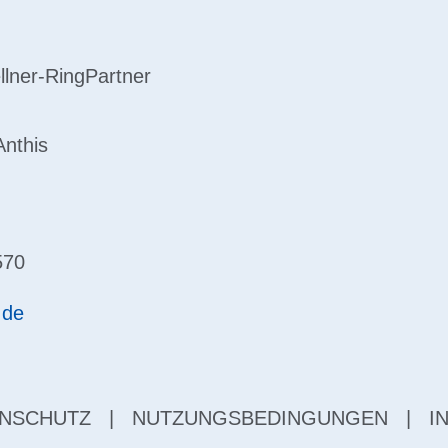
llner-Ring
Partner
Anthis
570
.de
NSCHUTZ
|
NUTZUNGSBEDINGUNGEN
|
I