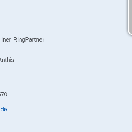
llner-Ring
Partner
Anthis
570
.de